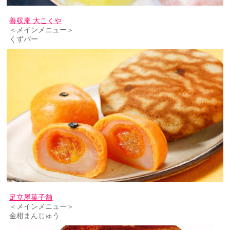
善収庵 大こくや
＜メインメニュー＞
くずバー
足立屋菓子舗
＜メインメニュー＞
金柑まんじゅう