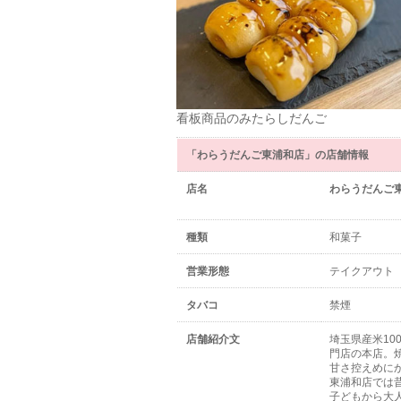
看板商品のみたらしだんご
「わらうだんご東浦和店」の店舗情報
店名
わらうだんご
種類
和菓子
営業形態
テイクアウ
タバコ
禁煙
店舗紹介文
埼玉県産米10
門店の本店。
甘さ控えめに
東浦和店では
子どもから大