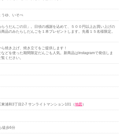
ょうゆ、いそべ
わらうだんごの日」。日頃の感謝を込めて、５００円以上お買い上げの
板商品のみたらしだんごを１本プレゼントします。先着１５名様限定。
！
から焼き上げ、焼き立てをご提供します！
などを使った期間限定だんごも人気。新商品はInstagramで発信しま
ご覧ください。
東浦和3丁目2-7 サンライトマンション101（
地図
）
ら徒歩6分