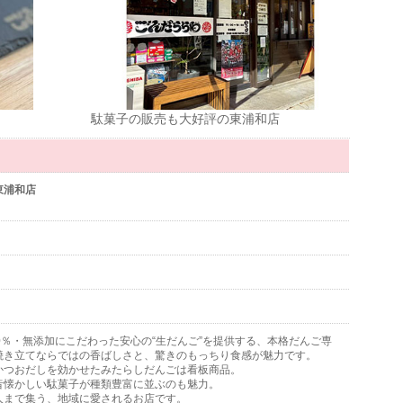
駄菓子の販売も大好評の東浦和店
東浦和店
ト
0％・無添加にこだわった安心の“生だんご”を提供する、本格だんご専
焼き立てならではの香ばしさと、驚きのもっちり食感が魅力です。
かつおだしを効かせたみたらしだんごは看板商品。
昔懐かしい駄菓子が種類豊富に並ぶのも魅力。
人まで集う、地域に愛されるお店です。