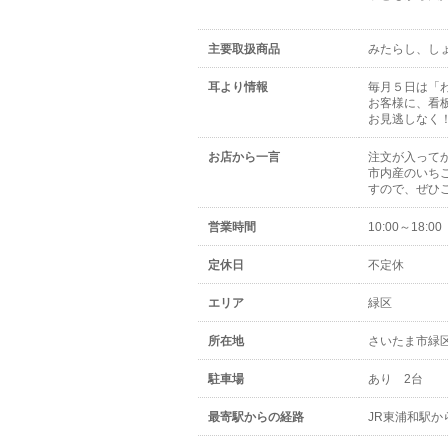
主要取扱商品
みたらし、し
耳より情報
毎月５日は「
お客様に、看
お見逃しなく
お店から一言
注文が入って
市内産のいちご
すので、ぜひ
営業時間
10:00～18:00
定休日
不定休
エリア
緑区
所在地
さいたま市緑区
駐車場
あり 2台
最寄駅からの経路
JR東浦和駅か