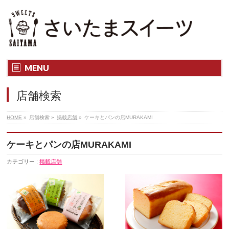
さいたま市内のスイーツ店の魅力・楽しみ方がわかる「さいたまス
イーツ」
MENU
店舗検索
HOME
»
店舗検索 »
掲載店舗
»
ケーキとパンの店MURAKAMI
ケーキとパンの店MURAKAMI
カテゴリー :
掲載店舗