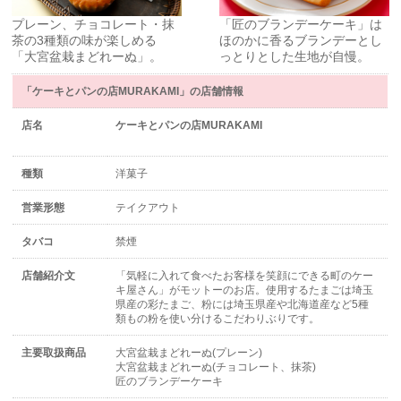
プレーン、チョコレート・抹
「匠のブランデーケーキ」は
茶の3種類の味が楽しめる
ほのかに香るブランデーとし
「大宮盆栽まどれーぬ」。
っとりとした生地が自慢。
「ケーキとパンの店MURAKAMI」の店舗情報
店名
ケーキとパンの店MURAKAMI
種類
洋菓子
営業形態
テイクアウト
タバコ
禁煙
店舗紹介文
「気軽に入れて食べたお客様を笑顔にできる町のケー
キ屋さん」がモットーのお店。使用するたまごは埼玉
県産の彩たまご、粉には埼玉県産や北海道産など5種
類もの粉を使い分けるこだわりぶりです。
主要取扱商品
大宮盆栽まどれーぬ(プレーン)
大宮盆栽まどれーぬ(チョコレート、抹茶)
匠のブランデーケーキ