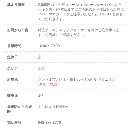
耳より情報
2,000円以上のデコレーションホールケーキ(X'masケ
ーキを除く)を前日までにご予約のお客様はお会計時に
パパ・ママカードをご提示いただくと10%OFFとさせ
ていただきます。
お店から一言
特注ケーキ、キャラクターケーキ等のご注文承りま
す。お気軽にご相談ください。
営業時間
10:00〜19:00
定休日
火
エリア
北区
所在地
さいたま市北区土呂町1-25-4 NKビル ドミニオン
102B（
地図
）
駐車場
あり
最寄駅からの経
土呂駅より徒歩3分
路
電話番号
048-877-8770