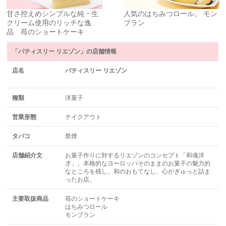
甘さ控えめシンプルな純・生
人気のはちみつロール。 モン
クリーム使用のリッチな逸
ブラン
品 苺のショートケーキ
「パティスリー リエゾン」の店舗情報
店名
パティスリー リエゾン
種類
洋菓子
営業形態
テイクアウト
タバコ
禁煙
店舗紹介文
お菓子作りに対するリエゾンのコンセプト「和魂洋
才」。本格的なヨーロッパそのままのお菓子の魅力的
なところを残し、和のおもてなし、心がぎゅっと詰ま
ったお店。
主要取扱商品
苺のショートケーキ
はちみつロール
モンブラン