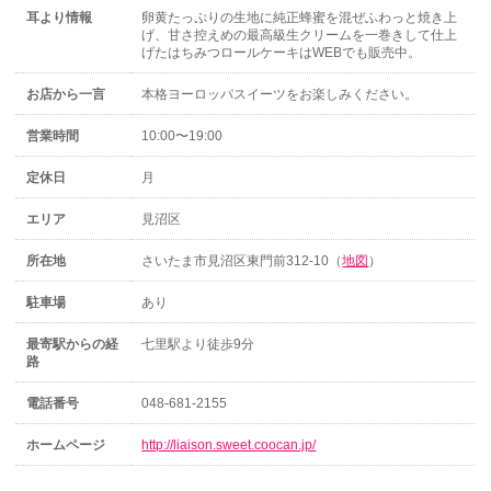
耳より情報
卵黄たっぷりの生地に純正蜂蜜を混ぜふわっと焼き上
げ、甘さ控えめの最高級生クリームを一巻きして仕上
げたはちみつロールケーキはWEBでも販売中。
お店から一言
本格ヨーロッパスイーツをお楽しみください。
営業時間
10:00〜19:00
定休日
月
エリア
見沼区
所在地
さいたま市見沼区東門前312-10（
地図
）
駐車場
あり
最寄駅からの経
七里駅より徒歩9分
路
電話番号
048-681-2155
ホームページ
http://liaison.sweet.coocan.jp/